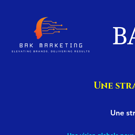
B
Une str
Une st