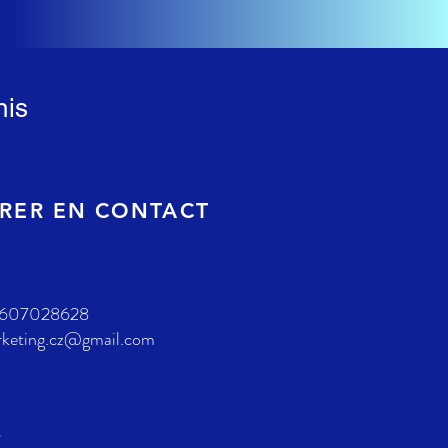
nis
RER EN CONTACT
)607028628
rketing.cz@gmail.com
y