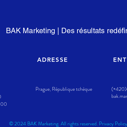
BAK Marketing | Des résultats redéfi
ADRESSE
ENT
E
Prague, République tchèque
(+420
bak.ma
0
h00
© 2024 BAK Marketing. All rights reserved. Privacy Polic