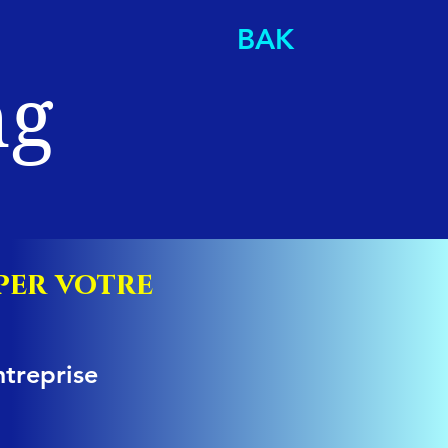
BAK
ng
per votre
ntreprise