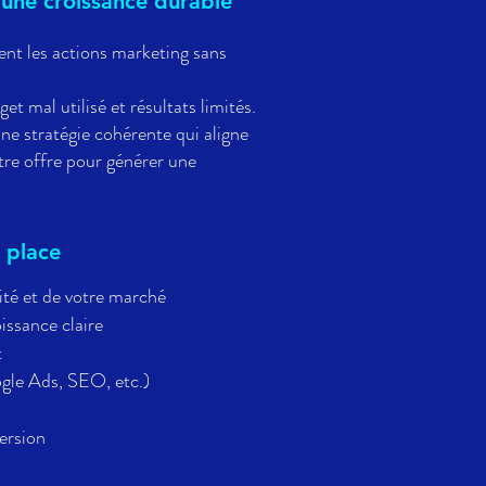
 une croissance durable
ent les actions marketing sans
et mal utilisé et résultats limités.
ne stratégie cohérente qui aligne
tre offre pour générer une
 place
ité et de votre marché
issance claire
t
gle Ads, SEO, etc.)
ersion