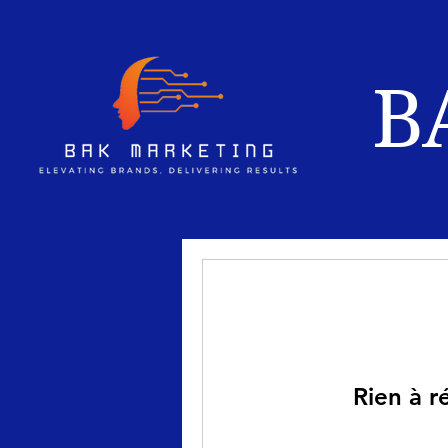
B
Rien à r