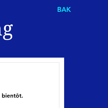
BAK
ng
 bientôt.